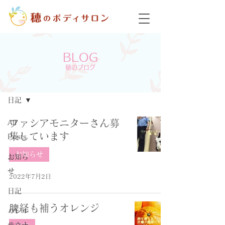
BLOG
穂のブログ
穂のブログ
日記
ファシアモニターさん募
All
集しています
Posts
お知らせ
お知ら
せ
2022年7月2日
日記
脾経も補うオレンジ
バレル