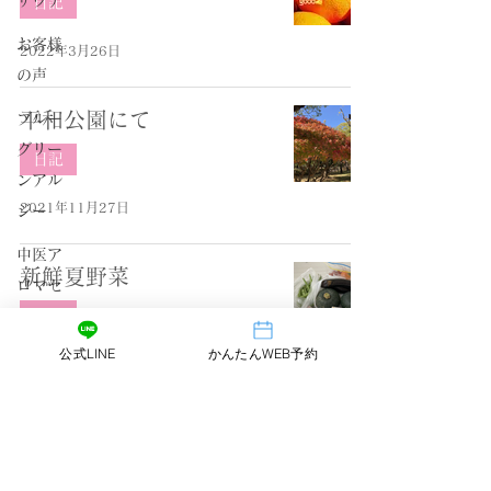
サウナ
日記
お客様
2022年3月26日
の声
平和公園にて
ブルー
グリー
日記
ンアル
2021年11月27日
ジー
中医ア
新鮮夏野菜
ロマセ
ラピー
日記
公式LINE
かんたんWEB予約
量子の
2021年7月21日
おはな
し
メニューの組み合わせ
日記