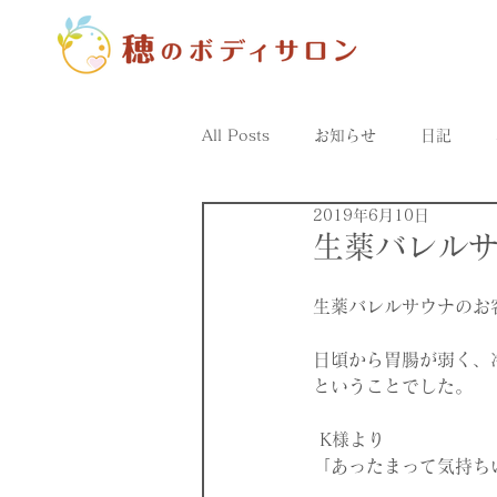
All Posts
お知らせ
日記
2019年6月10日
量子のおはなし
生薬バレル
生薬バレルサウナのお客
日頃から胃腸が弱く、
ということでした。
 K様より
「あったまって気持ち