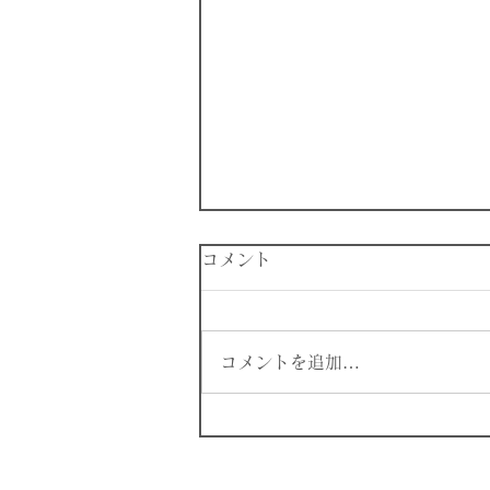
コメント
妊娠しました👶
コメントを追加…